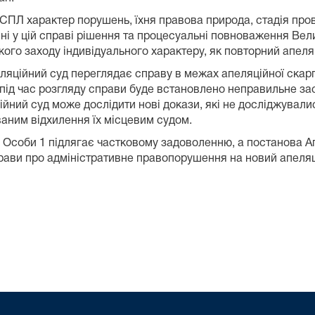
ПЛ характер порушень, їхня правова природа, стадія прова
ні у цій справі рішення та процесуальні повноваження Вел
го заходу індивідуального характеру, як повторний апеля
ляційний суд переглядає справу в межах апеляційної скарги.
під час розгляду справи буде встановлено неправильне за
йний суд може дослідити нові докази, які не досліджувал
ваним відхилення їх місцевим судом.
 Особи 1 підлягає частковому задоволенню, а постанова Апе
рави про адміністративне правопорушення на новий апеляц