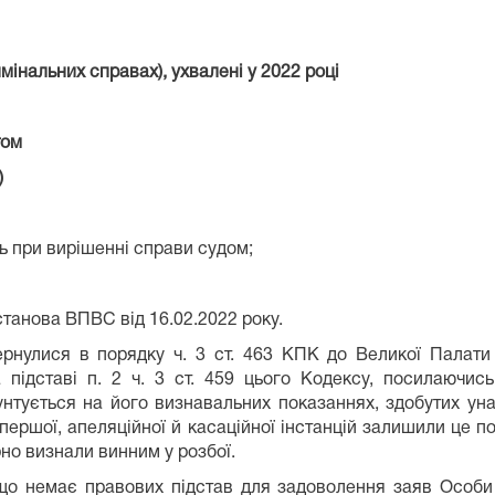
інальних справах), ухвалені у 2022 році
том
)
ь при вирішенні справи судом;
станова ВПВС від 16.02.2022 року.
ернулися в порядку ч. 3 ст. 463 КПК до Великої Палат
підставі п. 2 ч. 3 ст. 459 цього Кодексу, посилаючис
нтується на його визнавальних показаннях,
здобутих ун
першої, апеляційної й касаційної інстанцій залишили це 
но визнали винним у розбої.
що немає правових підстав для задоволення заяв Особи