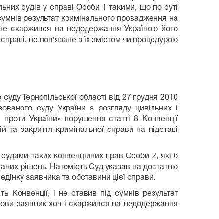
них судів у справі Особи 1 такими, що по суті
 сумнів результат кримінального провадження на
о не скаржився на недодержання Україною його
праві, не пов′язане з їх змістом чи процедурою
 суду Тернопільської області від 27 грудня 2010
зованого суду України з розгляду цивільних і
проти України» порушення статті 8 Конвенції
ій та закриття кримінальної справи на підставі
удами таких конвенційних прав Особи 2, які б
ваних рішень. Натомість Суд указав на достатню
едінку заявника та обставини цієї справи.
 Конвенції, і не ставив під сумнів результат
нови заявник хоч і скаржився на недодержання