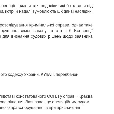
нвенції лежали такі недоліки, які б ставили під
, котрі й надалі зумовлюють шкідливі наслідки,
розслідування кримінальної справи, однак таке
орушень вимог закону та статті 6 Конвенції
ави для визнання судових рішень щодо заявника
ного кодексу України, КУпАП, передбачені
а підставі констатованого ЄСПЛ у справі «Краєва
дове рішення. Зазначає, що апеляційним судом
нованого правопорушення, а при призначенні