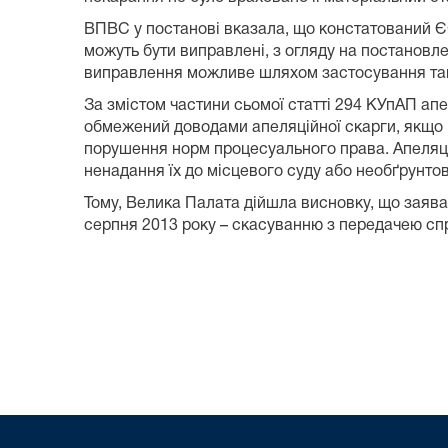
ВПВС у постанові вказала, що констатований ЄС
можуть бути виправлені, з огляду на постановле
виправлення можливе шляхом застосування тако
За змістом частини сьомої статті 294 КУпАП апе
обмежений доводами апеляційної скарги, якщо 
порушення норм процесуального права. Апеляці
ненадання їх до місцевого суду або необґрунто
Тому, Велика Палата дійшла висновку, що заява
серпня 2013 року – скасуванню з передачею сп