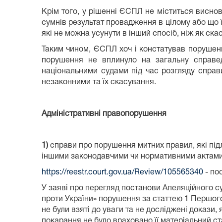
Крім того, у рішенні ЄСПЛ не міститься висновк
сумнів результат провадження в цілому або що 
які не можна усунути в інший спосіб, ніж як с
Таким чином, ЄСПЛ хоч і констатував порушенн
порушення не вплинуло на загальну справед
національними судами під час розгляду справи
незаконними та їх скасування.
Адміністративні правопорушення
1)
справи про порушення митних правил, які підл
іншими законодавчими чи нормативними актами
https://reestr.court.gov.ua/Review/105565340
- по
У заяві про перегляд постанови Апеляційного су
проти України» порушення за статтею 1 Першог
не були взяті до уваги та не досліджені докази,
покарання не було враховано її матеріальний ст