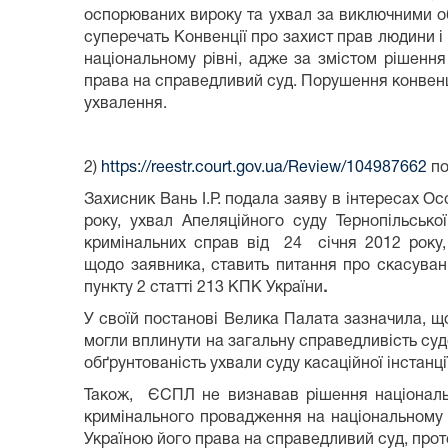
оспорюваних вироку та ухвал за виключними об
суперечать Конвенції про захист прав людини і
національному рівні, адже за змістом рішенн
права на справедливий суд. Порушення конвенці
ухвалення.
2)
https://reestr.court.gov.ua/Review/104987662
по
Захисник Вань І.Р. подала заяву в інтересах Ос
року, ухвал Апеляційного суду Тернопільсько
кримінальних справ від 24 січня 2012 року,
щодо заявника, ставить питання про скасування
пункту 2 статті 213 КПК України
.
У своїй постанові Велика Палата зазначила, 
могли вплинути на загальну справедливість суд
обґрунтованість ухвали суду касаційної інстанц
Також, ЄСПЛ не визнавав рішення національни
кримінального провадження на національному 
Україною його права на справедливий суд, проте