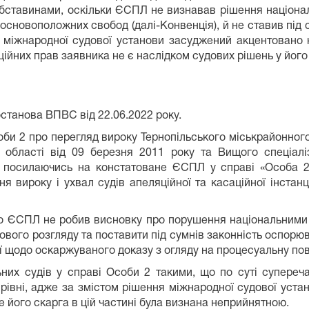
ставинами, оскільки ЄСПЛ не визнавав рішення національ
 основоположних свобод (далі-Конвенція), й не ставив під
я міжнародної судової установи засуджений акцентован
йних прав заявника не є наслідком судових рішень у його с
станова ВПВС від 22.06.2022 року.
оби 2 про перегляд вироку Тернопільського міськрайонного
ї області від 09 березня 2011 року та Вищого спеціалі
 посилаючись на констатоване ЄСПЛ у справі «Особа 2 
 вироку і ухвал судів апеляційної та касаційної інстанц
що ЄСПЛ не робив висновку про порушення національними с
ового розгляду та поставити під сумнів законність оспорю
ії щодо оскаржуваного доказу з огляду на процесуальну пов
х судів у справі Особи 2 такими, що по суті суперечать
рівні, адже за змістом рішення міжнародної судової уста
 його скарга в цій частині була визнана неприйнятною.