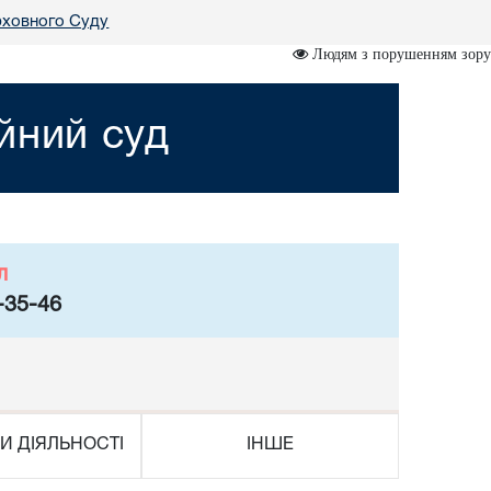
рховного Суду
Людям з порушенням зору
йний суд
л
-35-46
И ДІЯЛЬНОСТІ
ІНШЕ