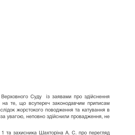
и Верховного Суду із заявами про здійснення
ь на те, що всупереч законодавчим приписам
аслідок жорстокого поводження та катування в
поза увагою, неповно здійснили провадження, не
 1 та захисника Шахторіна А. С. про перегляд