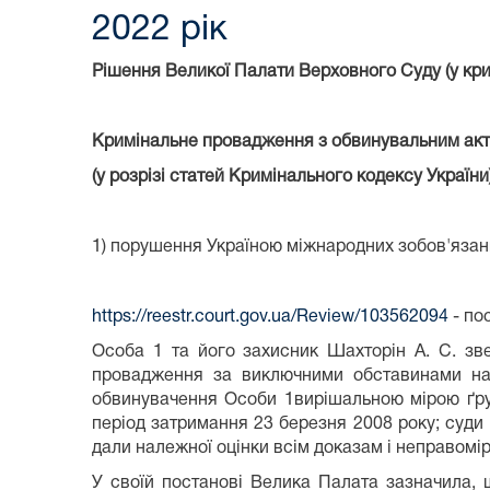
2022 рік
Рішення Великої Палати Верховного Суду (у крим
Кримінальне провадження з обвинувальним ак
(у розрізі статей Кримінального кодексу України
1) порушення Україною міжнародних зобов'язан
https://reestr.court.gov.ua/Review/103562094
- по
Особа 1 та його захисник Шахторін А. С. зв
провадження за виключними обставинами на 
обвинувачення Особи 1вирішальною мірою ґру
період затримання 23 березня 2008 року; суди 
дали належної оцінки всім доказам і неправомір
У своїй постанові Велика Палата зазначила, 