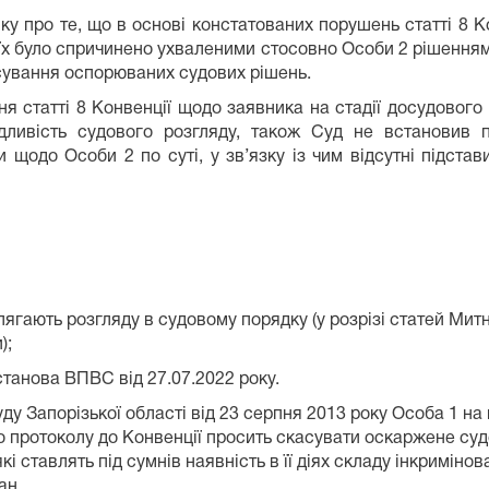
у про те, що в основі констатованих порушень статті 8 Ко
їх було спричинено ухваленими стосовно Особи 2 рішеннями
касування оспорюваних судових рішень.
я статті 8 Конвенції щодо заявника на стадії досудового 
ливість судового розгляду, також Суд не встановив п
 щодо Особи 2 по суті, у зв’язку із чим відсутні підст
ягають розгляду в судовому порядку (у розрізі статей Мит
);
станова ВПВС від 27.07.2022 року.
ду Запорізької області від 23 серпня 2013 року Особа 1 н
о протоколу до Конвенції просить скасувати оскаржене су
 які ставлять під сумнів наявність в її діях складу інкримі
ан.