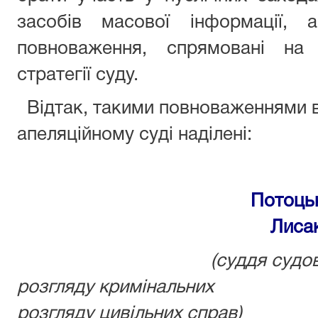
засобів масової інформації, 
повноваження, спрямовані на р
стратегії суду.
Відтак, такими повноваженнями 
апеляційному суді наділені:
Потоцьк
Лиса
(суддя судов
розгляду кримінальних (су
розгляду цивільних справ)