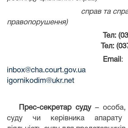
справ та справ про а
правопорушення)
Тел: (0372) 55
Тел: (03
Email
:
inbox@cha.court.gov.ua
igornikodim@ukr.net
Прес-секретар суду
– особа, 
суду чи керівника апарату