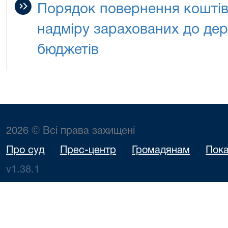
Порядок повернення коштів
надміру зарахованих до дер
бюджетів
2026 © Всі права захищені
Про суд
Прес-центр
Громадянам
Пока
v1.38.1