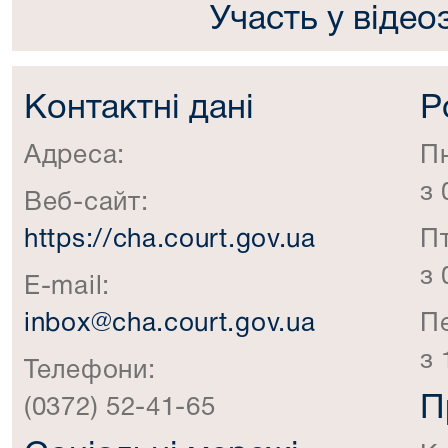
Участь у відео
Контактні дані
Р
Адреса:
П
з 
Веб-сайт:
https://cha.court.gov.ua
П
з 
E-mail:
inbox@cha.court.gov.ua
П
з 
Телефони:
П
(0372) 52-41-65