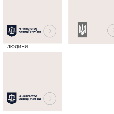
України,
до
винесені
Єдиного
Європейським
державного
судом
реєстру
з
судових
прав
рішень
людини
Міністерство
юстиції
України