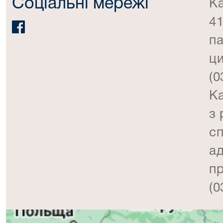
Соціальні мережі
Ка
41
па
ци
(0
Ка
з 
сп
ад
п
(0