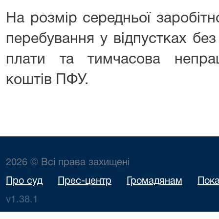
На розмір середньої заробітн
перебування у відпустках без
плати та тимчасова непрац
коштів ПФУ.
2026 © Всі права захищені
Про суд
Прес-центр
Громадянам
Пока
v1.38.1