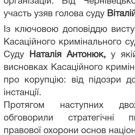
організацій. Від Чернівецьк
участь узяв голова суду
Віталі
Із ключовою доповіддю висту
Касаційного кримінального су
Суду
Наталія Антонюк,
у які
висновках Касаційного кримін
про корупцію: від підозри д
інстанції.
Протягом наступних дво
обговорили стратегічні п
правової охорони основ націо