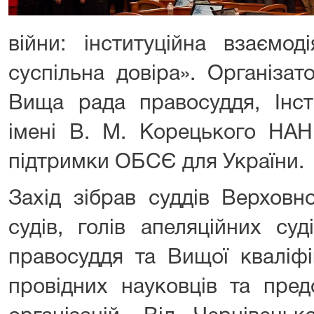
війни: інституційна взаємоді
суспільна довіра». Організа
Вища рада правосуддя, Інст
імені В. М. Корецького НАН
підтримки ОБСЄ для України.
Захід зібрав суддів Верховн
судів, голів апеляційних су
правосуддя та Вищої кваліфік
провідних науковців та пред