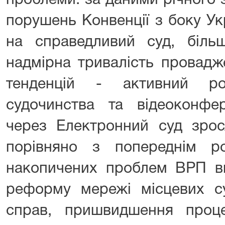
проблеми: за даними річного 
порушень Конвенції з боку Ук
на справедливий суд, біл
надмірна тривалість провадж
тенденцій - активний ро
судочинства та відеоконфер
через Електронний суд зро
порівняно з попереднім р
накопичених проблем ВРП ви
реформу мережі місцевих су
справ, пришвидшення проц