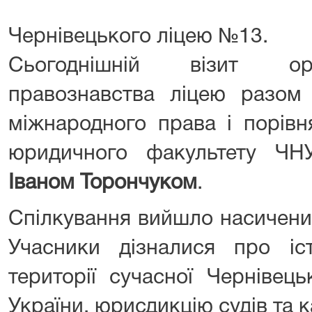
Чернівецького ліцею №13.
Сьогоднішній візит орг
правознавства ліцею разом
міжнародного права і порівн
юридичного факультету ЧН
Іваном Торончуком
.
Спілкування вийшло насиченим
Учасники дізналися про іс
території сучасної Чернівець
України, юрисдикцію судів та к