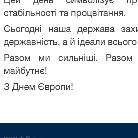
Цей день символізує пр
стабільності та процвітання.
Сьогодні наша держава за
державність, а й ідеали всього 
Разом ми сильніші. Разом
майбутнє!
З Днем Європи!