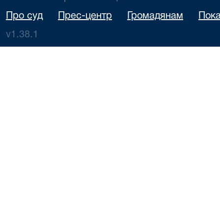
Про суд
Прес-центр
Громадянам
Пока
v1.38.1