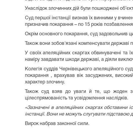
Унаслідок злочинних дій були пошкоджені об’є
Суд першої інстанції визнав їх винними у вчинен
призначив покарання – по 15 років позбавлення
Окрім основного покарання, суд задовольнив цив
Також вони зобов'язані компенсувати державі по
У своїх апеляційних скаргах обвинувачені та ї
наміру завдавати шкоди державі, а діяли виклю
Колегія суддів Чернівецького апеляційного суд
покарання , врахував вік засуджених, високий
характер злочину.
Також суд взяв до уваги й те, що жоден з
цілеспрямованість та усвідомлення наслідків.
«Зазначені в апеляційних скаргах обставини і
інстанції. Вони не можуть слугувати підставою д
Вирок набрав законної сили.