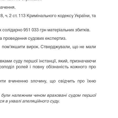
начення.
, ч. 2 ст. 113 Кримінального кодексу України, та
 солідарно 951 033 грн матеріальних збитків.
за проведення судових експертиз.
или пом’якшити вирок. Стверджували, що не мали
вками суду першої інстанції, який, призначаючи
озподіл ролей і повну обізнаність кожного про
ти вчиненню злочину, що свідчить про їхню
та були належним чином враховані судом першої
ся в ухвалі апеляційного суду.