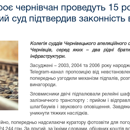
троє чернівчан проведуть 15 р
ий суд підтвердив законніст
Колегія суддів Чернівецького апеляційного
Чернівців, серед яких – два рідні брати,
інфраструктури.
Засуджені – 2003, 2004 та 2006 року народж
Telegram-канал пропозицію від невстановлен
попередньо узгодили механізм підпалів, роз
винагороди.
Зловмисники двічі підпалювали релейні шаф
залізничного транспорту : прийом і відправл
шлагбаумів і звукового оповіщення. Завдяк
уникнути тяжких наслідків.
тійно, попередньо надсилаючи куратору фотозвіти для по
24 244 грн. За другий, за їхніми словами, обіцяних коштів в