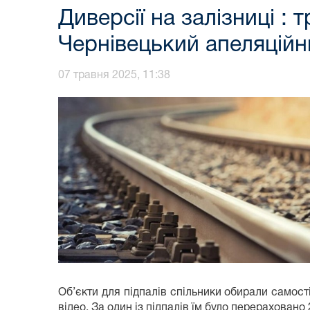
Диверсії на залізниці : 
Чернівецький апеляційн
07 травня 2025, 11:38
Об’єкти для підпалів спільники обирали самос
відео. За один із підпалів їм було перераховано 