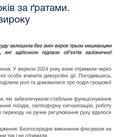
оків за ґратами.
ь вироку
 суду залишила без змін вирок трьом мешканцям
 які здійснили підпали об’єктів залізничної
ення. У вересні 2024 року вони отримали через
ої особи вчинити диверсійні дії. Погодившись,
поділили ролі та домовилися про поділ грошової
и, які забезпечували стабільне функціонування
ення поїздів, світлофорну сигналізацію, роботу
и переходу на ручне регулювання руху вдалося
годження. Безпосереднє виконання фіксували на
они так і не отримали.