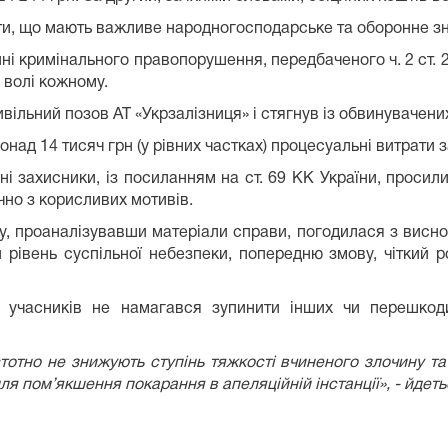
кти, що мають важливе народногосподарське та оборонне з
ні кримінального правопорушення, передбаченого ч. 2 ст. 28
 волі кожному.
ільний позов АТ «Укрзалізниця» і стягнув із обвинувачених
над 14 тисяч грн (у рівних частках) процесуальні витрати 
хні захисники, із посиланням на ст. 69 КК України, прос
чно з корисливих мотивів.
у, проаналізувавши матеріали справи, погодилася з висно
 рівень суспільної небезпеки, попередню змову, чіткий р
 учасників не намагався зупинити інших чи перешкоди
стотно не знижують ступінь тяжкості вчиненого злочину 
ля пом’якшення покарання в апеляційній інстанції», - йдеть