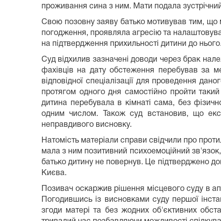
проживання сина з ним. Мати подала зустрічний
Свою позовну заяву батько мотивував тим, що м
погодження, проявляла агресію та налаштовувал
на підтвердження прихильності дитини до нього
Суд відхилив зазначені доводи через брак нале
фахівців на дату обстеження перебував за ме
відповідної спеціалізації для проведення дано
протягом одного дня самостійно пройти такий
дитина перебувала в кімнаті сама, без фізичн
одним числом. Також суд встановив, що екс
неправдивого висновку.
Натомість матеріали справи свідчили про проти
мала з ним позитивний психоемоційний зв'язок,
батько дитину не повернув. Це підтверджено до
Києва.
Позивач оскаржив рішення місцевого суду в ап
Погодившись із висновками суду першої інстан
згоди матері та без жодних об'єктивних обст