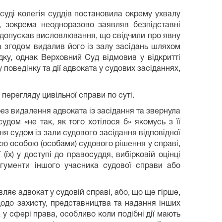
суді колегія суддів постановила окрему ухвалу
 зокрема неодноразово заявляв безпідставні
 допускав висловлювання, що свідчили про явну
 згодом видалив його із залу засідань шляхом
ку, однак Верховний Суд відмовив у відкритті
поведінку та дії адвоката у судових засіданнях,
перегляду цивільної справи по суті.
ез видалення адвоката із засідання та звернула
дом «не так, як того хотілося б» якомусь з її
я судом із зали судового засідання відповідної
єю особою (особами) судового рішення у справі,
їх) у доступі до правосуддя, вибірковій оцінці
аргументи іншого учасника судової справи або
ляє адвокат у судовій справі, або, що ще гірше,
щодо захисту, представництва та надання інших
 у сфері права, особливо коли подібні дії мають