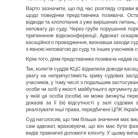
Варто зазначити, що під час розгляду справи 
щодо поведінки представника позивача. Ост
відводи та клопотання з уже вирішених питань
неповагу до суду. Через грубе порушення пор
припинення відеоконференції. Адвокат оскарж
касаційного провадження, визнавши заходи суду 
з явною неповагою до суду та інших учасників 
Крім того, діям представника позивача надав оц
Так, колегія суддів КЦС відхилила доводи каса
увагу на неприпустимість зриву судових засід
учасників, у тому числі з подальшим застосува
особи чи осіб у якості майбутнього аргументу 
у якій ця особа (особи) не може (можуть) пере
доказів за її (їх) відсутності у залі судов
реалізувати інші права, передбачені ЦПК Україн
Суд наголосив, що тим більше значення має вище
сам адвокат, враховуючи, що він має бути фах
видів правничої допомоги клієнту. У цьому випа