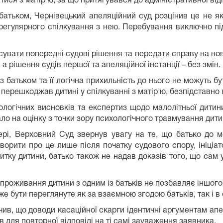
ся з матір'ю, за що притягувався до адміністративної від
тьком, Чернівецький апеляційний суд розцінив це не як 
го регулярного спілкування з нею. Перебування виключно 
увати попередні судові рішення та передати справу на нов
 рішення судів першої та апеляційної інстанції – без змін.
 батьком та її логічна прихильність до нього не можуть 
 перешкоджав дитині у спілкуванні з матір'ю, безпідставно
ологічних висновків та експертиз щодо малолітньої дитини
ло на оцінку з точки зору психологічного травмування дити
рі, Верховний Суд звернув увагу на те, що батько до 
ворити про це лише після початку судового спору, ініціат
витку дитини, батько також не надав доказів того, що сам
оживання дитини з одним із батьків не позбавляє іншого б
же бути переглянуте як за взаємною згодою батьків, так і в
ив, що доводи касаційної скарги ідентичні аргументам апел
ав для повторної відповіді на ті самі зауваження заявника.