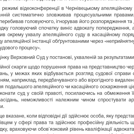
в режимі відеоконференції в Чернівецькому апеляційному 
анній систематично зловживав процесуальними правами,
, перебивав головуючого, ігнорував його розпорядження та
ядку головуючий спочатку виніс адвокату попередження, а
ив окрему ухвалу апеляційного суду в касаційному поряд
апеляційної інстанції обґрунтованими через «неприйнятну 
судового процесу».
інку Верховний Суд у постанові, ухваленій за результатами 
ційної скарги щодо порушення права на представництво чер
ань, у межах яких відбувається розгляд судової справи су
нням, наприклад, передбачуваного або вірогідного видаленн
для подальшого апеляційного чи касаційного оскарження ці
конати суд у своїй правоті, посилаючись на обмеження її (
их засідань, неможливості належним чином спростувати 
и.
 вказане, коли відповідні дії здійснює особа, яку представ
івцем у сфері права та здійснює професійну діяльність 
дку, враховуючи обов`язковий рівень кваліфікації адвоката