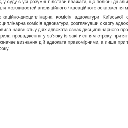
, у суду є усі розумні підстави вважати, що подібні дії з
для можливостей апеляційного / касаційного оскарження м
ікаційно-дисциплінарна комісія адвокатури Київської
сциплінарна комісія адвокатури, розглянувши скаргу адво
овила наявність у діях адвоката ознак дисциплінарного пр
рила провадження у зв’язку із закінченням строку притягн
означає визнання дій адвоката правомірними, а лише при
року.