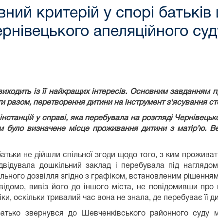
вний критерій у спорі батьків
рнівецького апеляційного су
иходить із її найкращих інтересів. Основним завданням п
ти разом, перетворення дитини на інструмент з'ясування ст
станцій у справі, яка перебувала на розгляді Чернівецьког
им було визначене місце проживання дитини з матір’ю. Ве
тьки не дійшли спільної згоди щодо того, з ким проживати
ідвідувала дошкільний заклад і перебувала під наглядо
льного дозвілля згідно з графіком, встановленим рішенням
 відомо, вивіз його до іншого міста, не повідомивши пр
іки, оскільки тривалий час вона не знала, де перебуває її д
батько звернувся до Шевченківського районного суду м