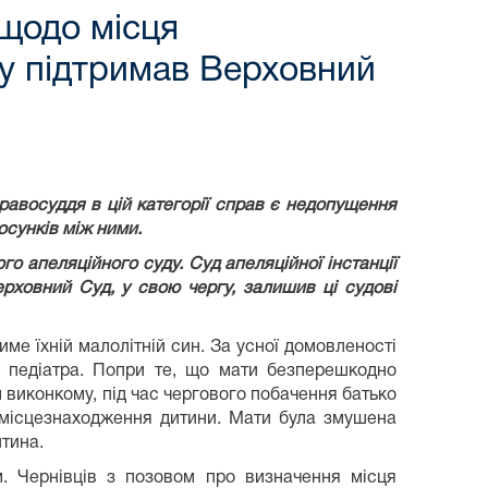
 щодо місця
ду підтримав Верховний
равосуддя в цій категорії справ є недопущення
осунків між ними.
о апеляційного суду. Суд апеляційної інстанції
рховний Суд, у свою чергу, залишив ці судові
ме їхній малолітній син. За усної домовленості
м педіатра. Попри те, що мати безперешкодно
 виконкому, під час чергового побачення батько
о місцезнаходження дитини. Мати була змушена
итина.
. Чернівців з позовом про визначення місця