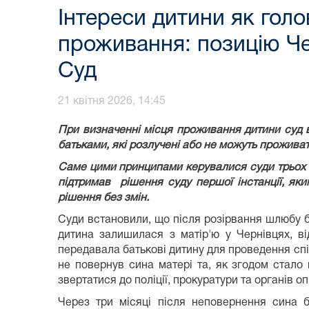
Інтереси дитини як голо
проживання: позицію Че
Суд
21 квітня 2026, 14:45
При визначенні місця проживання дитини суд в
батьками, які розлучені або не можуть прожива
Саме цими принципами керувалися суди трьох ін
підтримав рішення суду першої інстанції, як
рішення без змін.
Суди встановили, що після розірвання шлюбу ба
дитина залишилася з матір'ю у Чернівцях, в
передавала батькові дитину для проведення спі
не повернув сина матері та, як згодом стало
звертатися до поліції, прокуратури та органів оп
Через три місяці після неповернення сина 