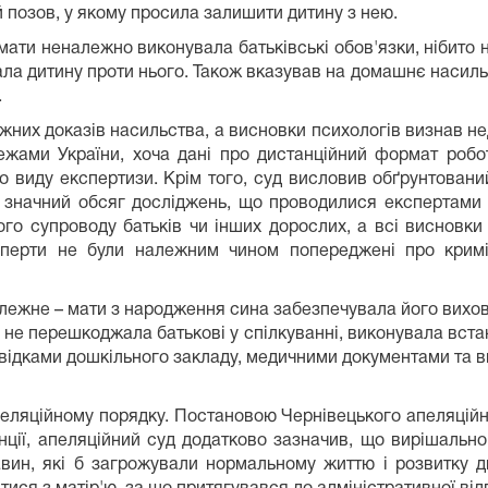
 позов, у якому просила залишити дитину з нею.
ати неналежно виконувала батьківські обов'язки, нібито н
а дитину проти нього. Також вказував на домашнє насильст
.
жних доказів насильства, а висновки психологів визнав не
жами України, хоча дані про дистанційний формат робот
го виду експертизи. Крім того, суд висловив обґрунтован
 значний обсяг досліджень, що проводилися експертами 
ого супроводу батьків чи інших дорослих, а всі висновки
перти не були належним чином попереджені про кримін
лежне – мати з народження сина забезпечувала його вихов
 не перешкоджала батькові у спілкуванні, виконувала встан
відками дошкільного закладу, медичними документами та вис
еляційному порядку. Постановою Чернівецького апеляційн
ції, апеляційний суд додатково зазначив, що вирішально
авин, які б загрожували нормальному життю і розвитку ди