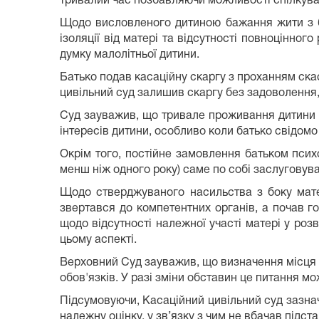
тривалий час позбавляючи можливості спілкувати
Щодо висловленого дитиною бажання жити з ба
ізоляції від матері та відсутності повноцінно
думку малолітньої дитини.
Батько подав касаційну скаргу з проханням скас
цивільний суд залишив скаргу без задоволення, а
Суд зауважив, що тривале проживання дитини з
інтересів дитини, особливо коли батько свідомо
Окрім того, постійне замовлення батьком псих
менш ніж одного року) саме по собі заслуговува
Щодо стверджуваного насильства з боку мате
звертався до компетентних органів, а почав го
щодо відсутності належної участі матері у роз
цьому аспекті.
Верховний Суд зауважив, що визначення місця пр
обов'язків. У разі зміни обставин це питання мо
Підсумовуючи, Касаційний цивільний суд зазнач
належну оцінку, у зв’язку з чим не вбачав підст