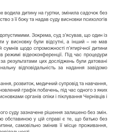
е водила дитину на гуртки, змінила садочок без
во з її боку та надав суду висновки психологів
допустимими. Зокрема, суд з’ясував, що один із
и у висновку були відсутні, а інший – не мав
ий сумнів щодо спроможності п’ятирічної дитини
в режимі відеоконференції. Під час процедури
 за результатами цих досліджень були датовані
альну відповідальність за надання завідомо
ання, розвиток, медичний супровід та навчання,
овлений графік побачень, під час одного з яких
новками органів опіки і піклування Чернівців і
ого суду зазначене рішення залишено без змін.
ю обставиною у цій справі є те, що батько без
тини, самовільно змінив її місце проживання,