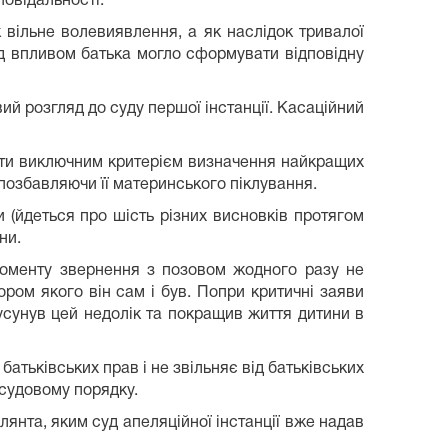
повідальності.
вільне волевиявлення, а як наслідок тривалої
під впливом батька могло сформувати відповідну
ий розгляд до суду першої інстанції. Касаційний
бути виключним критерієм визначення найкращих
 позбавляючи її материнського піклування.
 (йдеться про шість різних висновків протягом
ни.
моменту звернення з позовом жодного разу не
ором якого він сам і був. Попри критичні заяви
 усунув цей недолік та покращив життя дитини в
атьківських прав і не звільняє від батьківських
 судовому порядку.
янта, яким суд апеляційної інстанції вже надав