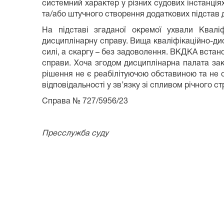
системний характер у різних судових інстанціях
та/або штучного створення додаткових підстав 
На підставі згаданої окремої ухвали Кваліф
дисциплінарну справу. Вища кваліфікаційно-ди
силі, а скаргу – без задоволення. ВКДКА встан
справи. Хоча згодом дисциплінарна палата зак
рішення не є реабілітуючою обставиною та не 
відповідальності у зв’язку зі спливом річного ст
Справа № 727/5956/23
Пресслужба суду