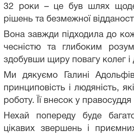
32 роки – це був шлях щоде
рішень та безмежної відданості
Вона завжди підходила до кож
чесністю та глибоким розум
здобувши щиру повагу колег і 
Ми дякуємо Галині Адольфів
принциповість і людяність, я
роботу. Її внесок у правосуддя
Нехай попереду буде багат
цікавих звершень і приємни