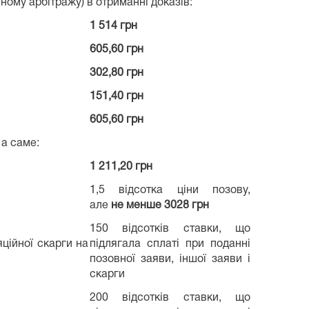
ному арбітражу) в отриманні доказів:
1 514 грн
605,60 грн
302,80 грн
151,40 грн
605,60 грн
 а саме:
1 211,20 грн
1,5 відсотка ціни позову,
але
не менше 3028 грн
150 відсотків ставки, що
ційної скарги на
підлягала сплаті при поданні
позовної заяви, іншої заяви і
скарги
200 відсотків ставки, що