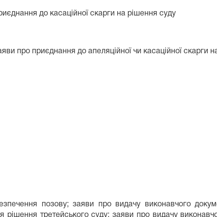
риєднання до касаційної скарги на рішення суду
заяви про приєднання до апеляційної чи касаційної скарги н
езпечення позову; заяви про видачу виконавчого докуме
я рішення третейського суду; заяви про видачу виконавч