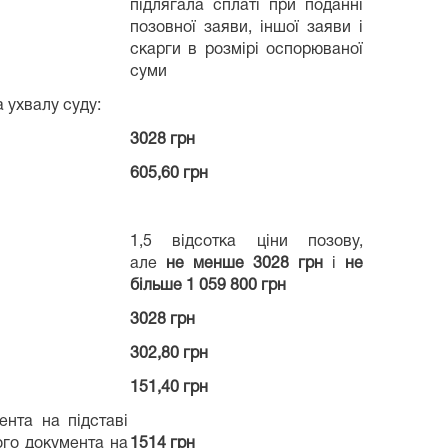
підлягала сплаті при поданні
позовної заяви, іншої заяви і
скарги в розмірі оспорюваної
суми
а ухвалу суду:
3028 грн
605,60 грн
1,5 відсотка ціни позову,
але
не менше 3028 грн
і
не
більше 1 059 800 грн
3028 грн
302,80 грн
151,40 грн
нта на підставі
ого документа на
1514 грн