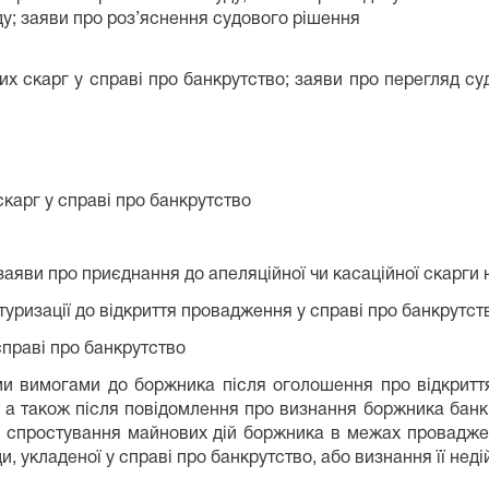
у; заяви про роз’яснення судового рішення
их скарг у справі про банкрутство; заяви про перегляд су
скарг у справі про банкрутство
 заяви про приєднання до апеляційної чи касаційної скарги 
туризації до відкриття провадження у справі про банкрутст
справі про банкрутство
ими вимогами до боржника після оголошення про відкрит
, а також після повідомлення про визнання боржника банк
та спростування майнових дій боржника в межах провадже
и, укладеної у справі про банкрутство, або визнання її нед