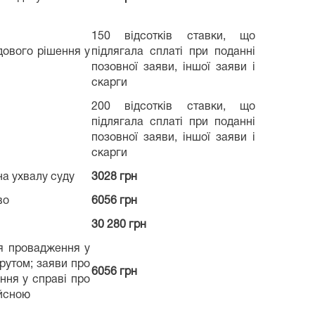
150 відсотків ставки, що
дового рішення у
підлягала сплаті при поданні
позовної заяви, іншої заяви і
скарги
200 відсотків ставки, що
підлягала сплаті при поданні
позовної заяви, іншої заяви і
скарги
на ухвалу суду
3028 грн
во
6056 грн
30 280 грн
тя провадження у
рутом; заяви про
6056 грн
ння у справі про
ійсною