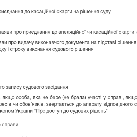
риєднання до касаційної скарги на рішення суду
 заяви про приєднання до апеляційної чи касаційної скарги 
яви про видачу виконавчого документа на підставі рішення
дку і строку виконання судового рішення
ого запису судового засідання
, якщо особа, яка не бере (не брала) участі у справі, як
ресів чи обов’язків, звертається до апарату відповідного
Законом України "Про доступ до судових рішень"
о справи