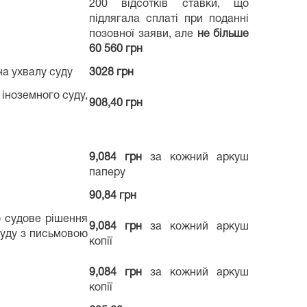
200 відсотків ставки, що
підлягала сплаті при поданні
позовної заяви, але
не більше
60 560 грн
на ухвалу суду
3028 грн
 іноземного суду,
908,40 грн
9,084 грн
за кожний аркуш
паперу
90,84 грн
що судове рішення
9,084 грн
за кожний аркуш
 суду з письмовою
копії
9,084 грн
за кожний аркуш
копії