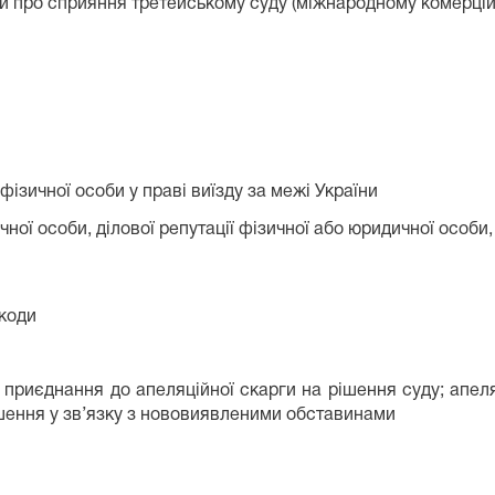
ви про сприяння третейському суду (міжнародному комерцій
зичної особи у праві виїзду за межі України
чної особи, ділової репутації фізичної або юридичної особи,
коди
 приєднання до апеляційної скарги на рішення суду; апеля
ішення у зв’язку з нововиявленими обставинами