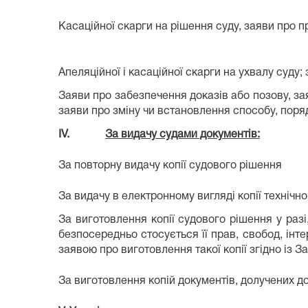
Касаційної скарги на рішення суду, заяви про п
Апеляційної і касаційної скарги на ухвалу суду;
Заяви про забезпечення доказів або позову, за
заяви про зміну чи встановлення способу, поря
IV.
За видачу судами документів:
За повторну видачу копії судового рішення
За видачу в електронному вигляді копії технічн
За виготовлення копії судового рішення у разі
безпосередньо стосується її прав, свобод, інте
заявою про виготовлення такої копії згідно із 
За виготовлення копій документів, долучених д