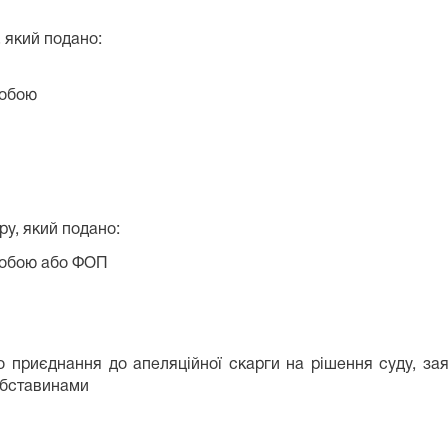
 який подано:
собою
у, який подано:
собою або ФОП
о приєднання до апеляційної скарги на рішення суду, за
обставинами