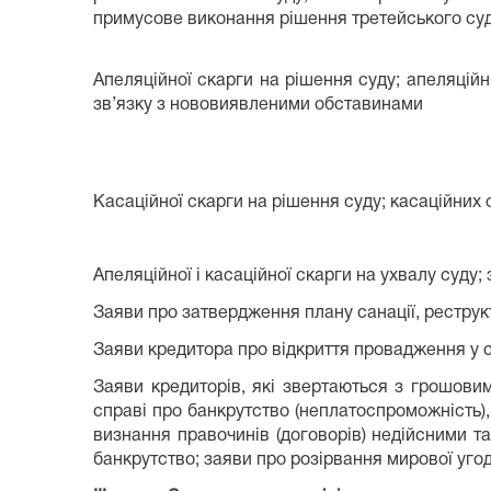
примусове виконання рішення третейського суд
Апеляційної скарги на рішення суду; апеляційн
зв’язку з нововиявленими обставинами
Касаційної скарги на рішення суду; касаційних 
Апеляційної і касаційної скарги на ухвалу суду;
Заяви про затвердження плану санації, реструк
Заяви кредитора про відкриття провадження у 
Заяви кредиторів, які звертаються з грошов
справі про банкрутство (неплатоспроможність)
визнання правочинів (договорів) недійсними 
банкрутство; заяви про розірвання мирової угод