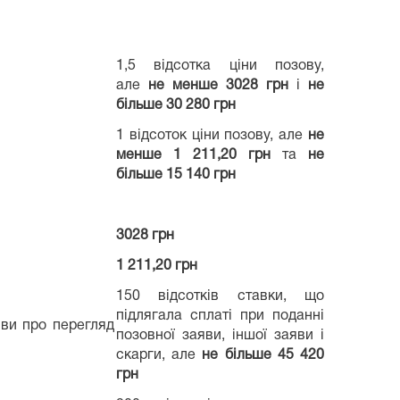
1,5 відсотка ціни позову,
але
не менше 3028 грн
і
не
більше 30 280 грн
1 відсоток ціни позову, але
не
менше 1 211,20 грн
та
не
більше 15 140 грн
3028 грн
1 211,20 грн
150 відсотків ставки, що
підлягала сплаті при поданні
яви про перегляд
позовної заяви, іншої заяви і
скарги, але
не більше 45 420
грн