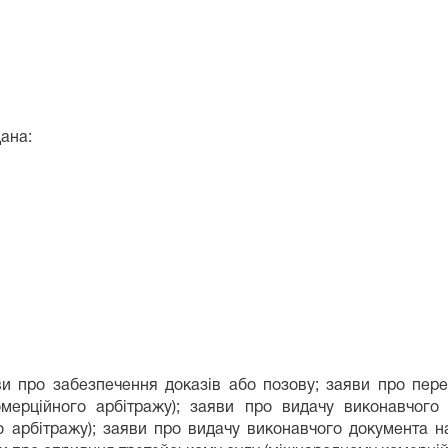
ана:
и про забезпечення доказів або позову; заяви про пере
омерційного арбітражу); заяви про видачу виконавчог
о арбітражу); заяви про видачу виконавчого документа на