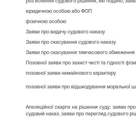
роз’яснення судового рішення, які подано; зая
юридичною особою або ФОП
фізичною особою
Заяви про видачу судового наказу
Заяви про скасування судового наказу
Заяви про скасування тимчасового обмеження фі
Позовної заяви про захист честі та гідності фізи
позовної заяви немайнового характеру
позовної заяви про відшкодування моральної ш
Апеляційної скарги на рішення суду; заяви про
судовий наказ, заяви про перегляд судового р