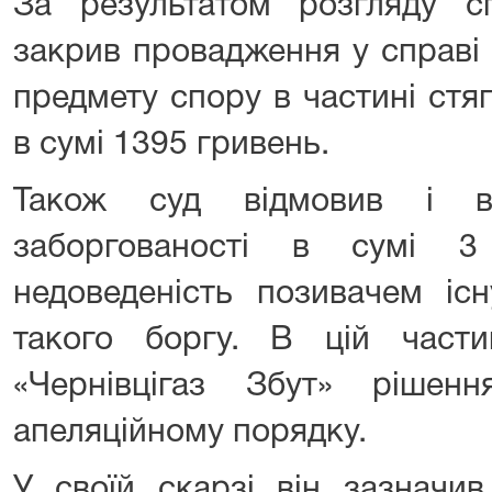
За результатом розгляду сп
закрив провадження у справі у
предмету спору в частині стя
в сумі 1395 гривень.
Також суд відмовив і в
заборгованості в сумі 3
недоведеність позивачем існ
такого боргу. В цій част
«Чернівцігаз Збут» ріше
апеляційному порядку.
У своїй скарзі він зазначив