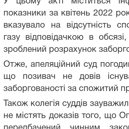
У цьому акті міститься і
показники за квітень 2022 ро
вказувало на відсутність с
газу відповідачкою в обсязі,
зроблений розрахунок заборго
Отже, апеляційний суд погодив
що позивач не довів існу
заборгованості за спожитий п
Також колегія суддів зауважи
не містять доказів того, що 
передбачений чинним зако