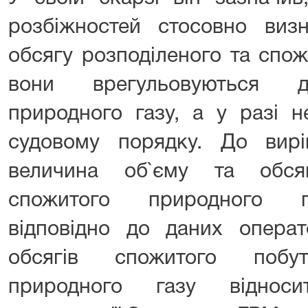
розбіжностей стосовно визн
обсягу розподіленого та спож
вони врегульовуються д
природного газу, а у разі н
судовому порядку. До вир
величина об`єму та обся
спожитого природного г
відповідно до даних опера
обсягів спожитого побу
природного газу віднос