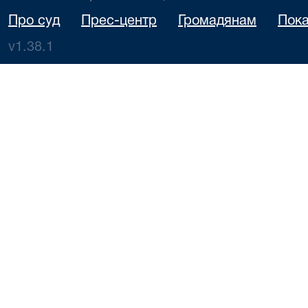
Про суд
Прес-центр
Громадянам
Пока
v1.38.1