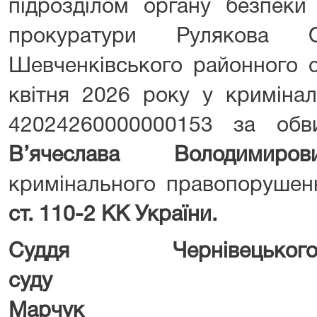
підрозділом органу безпеки 
прокуратури Руляков
Шевченківського районного с
квітня 2026 року у криміна
42024260000000153 за об
В’ячеслава Володимиров
кримінального правопоруше
ст. 110-2 КК України.
Суддя Чернівецьког
суду Судд
Марчук